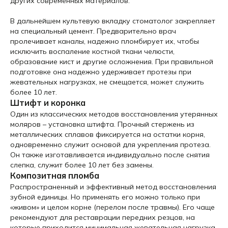
других современных материалов.
В дальнейшем культевую вкладку стоматолог закрепляет
на специальный цемент. Предварительно врач
пролечивает каналы, надежно пломбирует их, чтобы
исключить воспаление костной ткани челюсти,
образование кист и другие осложнения. При правильной
подготовке она надежно удерживает протезы при
жевательных нагрузках, не смещается, может служить
более 10 лет.
Штифт и коронка
Один из классических методов восстановления утерянных
моляров – установка штифта. Прочный стержень из
металлических сплавов фиксируется на остатки корня,
одновременно служит основой для укрепления протеза.
Он также изготавливается индивидуально после снятия
слепка, служит более 10 лет без замены.
Композитная пломба
Распространенный и эффективный метод восстановления
зубной единицы. Но применять его можно только при
«живом» и целом корне (перелом после травмы). Его чаще
рекомендуют для реставрации передних резцов, на
которые приходится минимальная жевательная нагрузка.