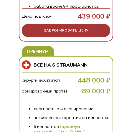
работа врачей + проф.осмотры
439 000 ₽
Цена под ключ
ЗАБРОНИРОВАТЬ ЦЕНУ
ПРЕМИУМ
ВСЕ НА 6 STRAUMANN
448 000 ₽
хирургический этап
89 000 ₽
армированный протез
диагностика и планирование
пожизненная гарантия на импланты
Оплатите до 15%
6 имплантов
(премиум
сегмент)
+
6 MULTI-UNIT