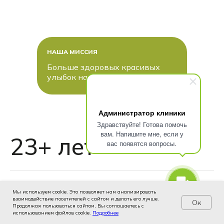
НАША МИССИЯ
Больше здоровых красивых
улыбок на улицах Москвы!
Администратор клиники
Здравствуйте! Готова помочь
вам. Напишите мне, если у
23+ лет
вас появятся вопросы.
заботы о ваших улыбках
Мы используем cookie. Это позволяет нам анализировать
взаимодействие посетителей с сайтом и делать его лучше.
Ок
Продолжая пользоваться сайтом, Вы соглашаетесь с
14
использованием файлов cookie.
Услуги
Цены
Подробнее
Записаться
Контакты
Врачи