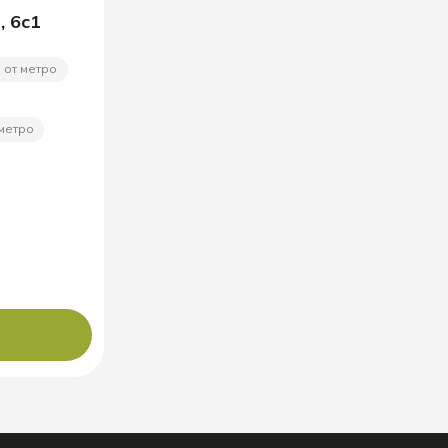
, 6с1
 от метро
 метро