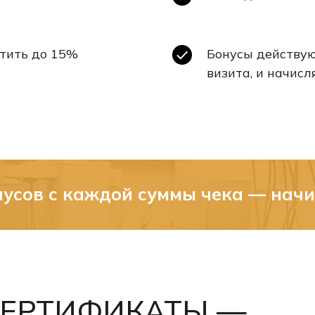
атить до 15%
Бонусы действуют
визита, и начис
нусов
с каждой суммы чека — начи
ЕРТИФИКАТЫ —