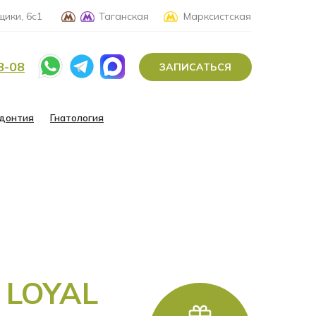
ики, 6с1
Таганская
Марксистская
8-08
ЗАПИСАТЬСЯ
донтия
Гнатология
 LOYAL