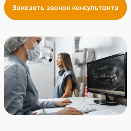
элементов —
эластические цепочки
для закрытия промежутков, пружины
для ротации зубов, стопорные
элементы для контроля перемещения.
14
Снятие брекетов —
удаление
системы специальными щипцами
с последующим устранением
остатков клея и полировкой эмали.
15
Установка ретейнеров —
фиксация
несъемной проволоки с язычной
стороны передних зубов,
изготовление съемной ретенционной
капы.
16