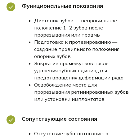
Функциональные показания
Дистопия зубов — неправильное
положение 1−2 зубов после
Совет врача
прорезывания или травмы
Подготовка к протезированию —
создание правильного положения
Одночелюстное лечение
опорных зубов
брекетами требует особенно
Закрытие промежутков после
тщательного планирования
удаления зубных единиц для
и может применяться только при
предотвращения деформации ряда
локальных дефектах верхнего
Освобождение места для
ряда. Зубочелюстная система
прорезывания ретинированных зубов
представляет единый
или установки имплантатов
функциональный комплекс, где
изменение положения верхних
зубов неизбежно влияет
Сопутствующие состояния
на окклюзионные контакты.
Отсутствие зуба-антагониста
Такой подход применяется только