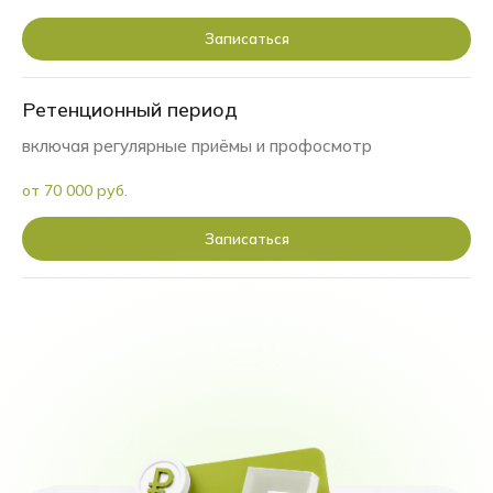
Составление плана лечения —
Записаться
выбор оптимальной брекет-
системы, расчет сроков
Ретенционный период
коррекции и прогнозирование
окончательного результата.
включая регулярные приёмы и профосмотр
от 70 000 руб.
Заказать звонок консультанта
Записаться