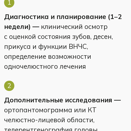
Установка ортодонтической дуги —
фиксация начальной дуги малого
сечения в пазы брекетов с помощью
лигатур или самолигирующих
замков.
11
Активное лечение (6 месяцев —
2 года) —
регулярные визиты
каждые 4−8 недель для замены
дуг, корректировки системы
и контроля перемещения зубов.
12
Поэтапная смена дуг —
начальные
никель-титановые (0,012−0,014
дюйма), промежуточные
увеличенного сечения (0,016−0,018