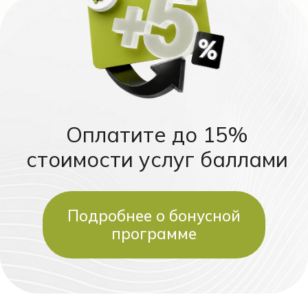
4
Санация полости рта (1−4
недели) —
лечение кариеса, замена
несостоятельных пломб,
эндодонтическое лечение,
устранение всех воспалительных
процессов.
5
Профессиональная гигиена —
удаление зубных отложений
ультразвуком, полировка
поверхностей и фторирование
эмали для укрепления зубов.