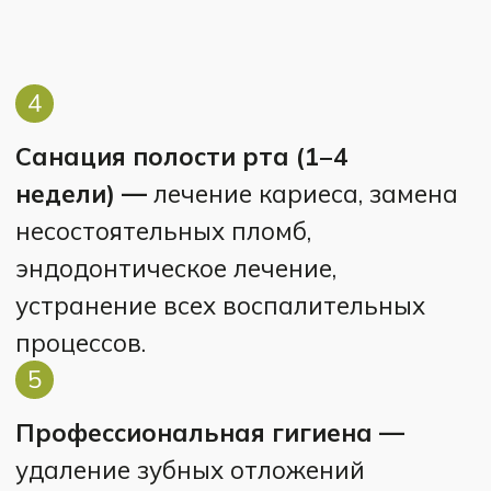
Ретенционный период —
длительность минимум удвоенное
время активного лечения
с регулярным контролем врача
каждые 6 месяцев.