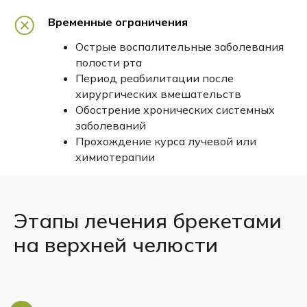
Временные ограничения
Фиксация брекетов —
установка
каждого брекета с использованием
Острые воспалительные заболевания
композитного клея светового
полости рта
отверждения согласно
Период реабилитации после
индивидуальным параметрам зуба.
хирургических вмешательств
Обострение хронических системных
заболеваний
Прохождение курса лучевой или
химиотерапии
Этапы лечения брекетами
на верхней челюсти
10