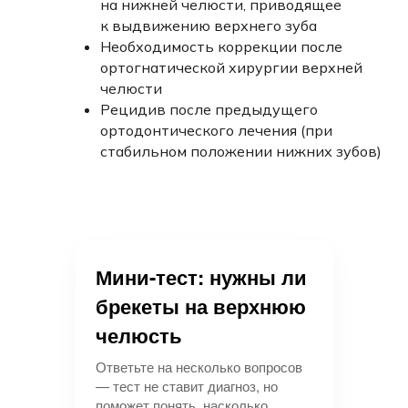
на нижней челюсти, приводящее
при полной уверенности
к выдвижению верхнего зуба
в стабильности нижней челюсти
Необходимость коррекции после
и отсутствии скрытых нарушений
прикуса. Перед началом лечения
ортогнатической хирургии верхней
обязательно проводится
челюсти
функциональный анализ ВНЧС
Рецидив после предыдущего
и компьютерное моделирование
ортодонтического лечения (при
результата. В 85% случаев
стабильном положении нижних зубов)
оптимальным решением остается
коррекция обеих челюстей для
достижения идеального
функционального и эстетического
результата. При появлении
дискомфорта в суставах во время
Мини-тест: нужны ли
лечения необходимо немедленно
брекеты на верхнюю
скорректировать план терапии.
челюсть
Ответьте на несколько вопросов
— тест не ставит диагноз, но
Подробнее о враче
поможет понять, насколько