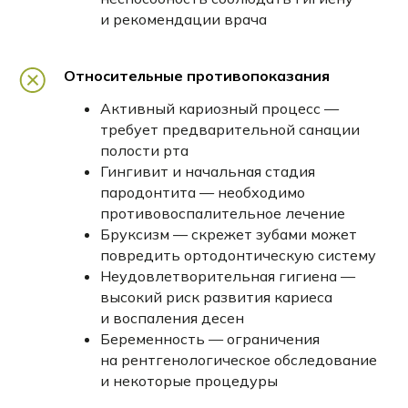
и рекомендации врача
Относительные противопоказания
7
Активный кариозный процесс —
Подготовка зубов к установке
требует предварительной санации
(1,5−2 часа) —
установка
полости рта
ретрактора, очищение и полировка
Гингивит и начальная стадия
поверхности зубов специальными
пародонтита — необходимо
щетками и пастой.
противовоспалительное лечение
Бруксизм — скрежет зубами может
8
повредить ортодонтическую систему
Протравливание эмали —
Неудовлетворительная гигиена —
обработка 35% ортофосфорной
высокий риск развития кариеса
и воспаления десен
кислотой в течение 15−30 секунд
Беременность — ограничения
для создания микрорельефа
на рентгенологическое обследование
и лучшей адгезии брекетов.
и некоторые процедуры
9