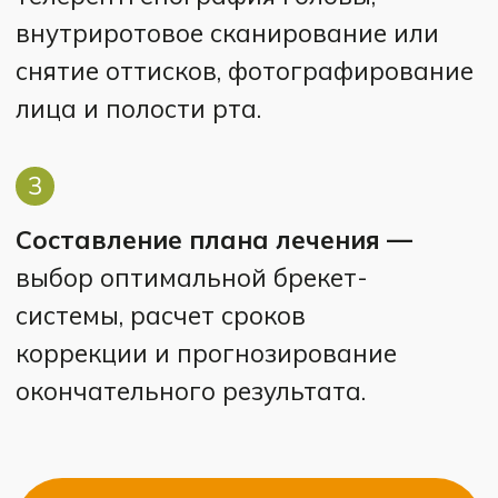
дюйма), финишные стальные
(0,019×0,025 дюйма).
13
Использование дополнительных