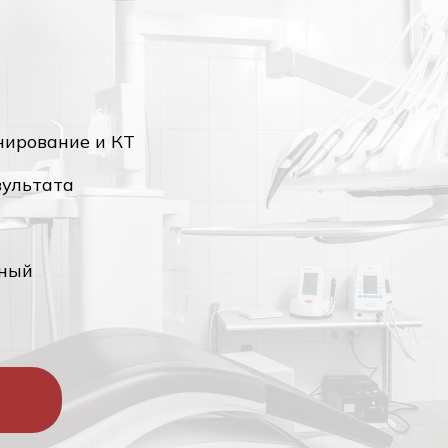
нирование и КТ
зультата
нный