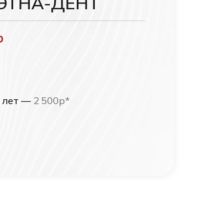
ЭТНА-ДЕНТ
р
0 лет —
2 500р*