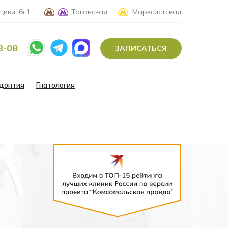
ики, 6с1
Таганская
Марксистская
8-08
ЗАПИСАТЬСЯ
донтия
Гнатология