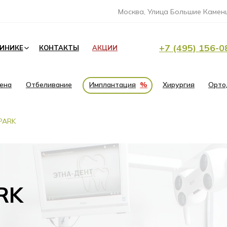
Москва, Улица Большие Каменщ
+7 (495) 156-0
ЛИНИКЕ
КОНТАКТЫ
АКЦИИ
иена
Отбеливание
Имплантация
%
Хирургия
Орто
PARK
RK