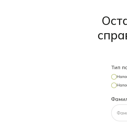
Оста
спра
Тип п
Нало
Налог
Фами
Фам