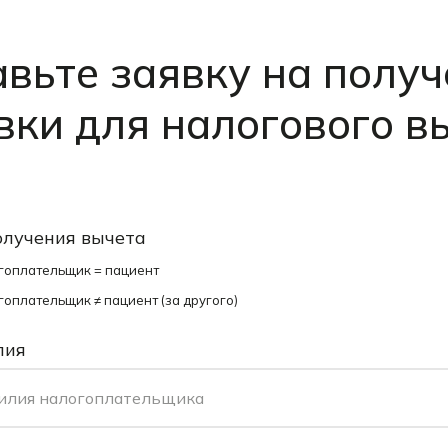
вьте заявку на полу
вки для налогового в
олучения вычета
гоплательщик = пациент
оплательщик ≠ пациент (за другого)
лия
илия налогоплательщика