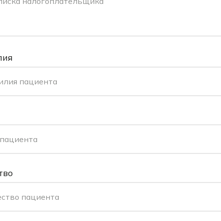
писка налогоплательщика
лия
илия пациента
 пациента
тво
ество пациента