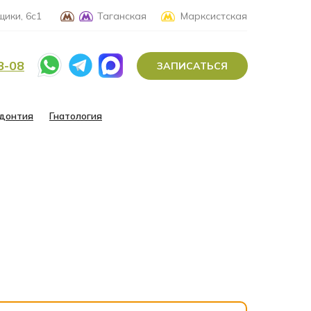
ики, 6с1
Таганская
Марксистская
8-08
ЗАПИСАТЬСЯ
донтия
Гнатология