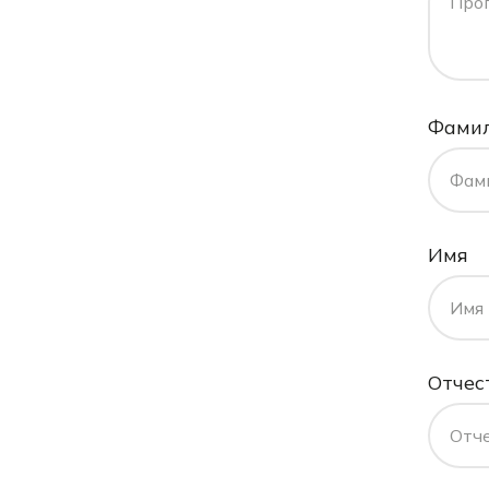
Про
Фами
Фам
Имя
Имя
Отчес
Отч