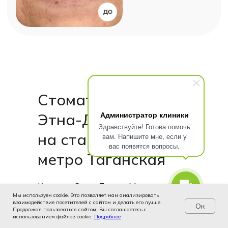
Стоматология
Администратор клиники
Этна-Дент
Здравствуйте! Готова помочь
на станции
вам. Напишите мне, если у
вас появятся вопросы.
метро Таганская
Клиника Этна-Дент в Москве — это
Мы используем cookie. Это позволяет нам анализировать
место сочетания профессиональных
взаимодействие посетителей с сайтом и делать его лучше.
Ок
стоматологических услуг, честной
Продолжая пользоваться сайтом, Вы соглашаетесь с
использованием файлов cookie.
Услуги
Цены
Подробнее
Записаться
Контакты
Врачи
цены, опыта специалистов,