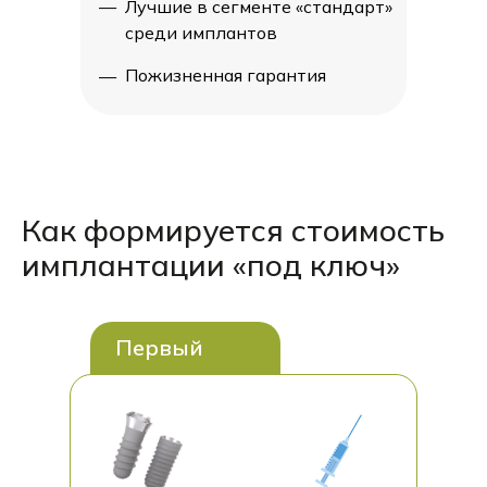
—
—
Лучшие в сегменте «стандарт»
Лучшие в сегменте «стандарт»
среди имплантов
среди имплантов
Пожизненная гарантия
Пожизненная гарантия
—
—
Как формируется стоимость
имплантации «под ключ»
Первый
этап