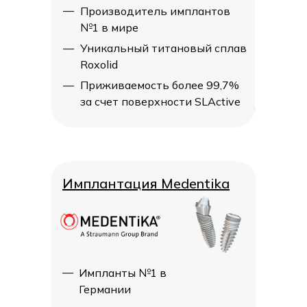
—
—
Производитель имплантов
Производитель имплантов
№1 в мире
№1 в мире
—
—
Уникальный титановый сплав
Уникальный титановый сплав
Roxolid
Roxolid
—
—
Приживаемость более 99,7%
Приживаемость более 99,7%
за счет поверхности SLActive
за счет поверхности SLActive
Имплантация Medentika
Имплантация Medentika
—
—
Импланты №1 в
Импланты №1 в
Германии
Германии