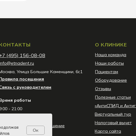
КОНТАКТЫ
О КЛИНИКЕ
Наша команда
+7 (495) 156-08-08
info@etnadent.ru
Наши работы
Москва, Улица Большие Каменщики, 6с1
Пациентам
Правила посещения
Оборудование
Связь с руководителем
Отзывы
Полезные статьи
Время работы
«АнтиСПИД и Антиг
9:00 - 21:00
Виртуальный тур
Без выходных
Налоговый вычет
Пользовательское соглашение
Продолжая
Ок
Карта сайта
айлов
Перечень мероприятий