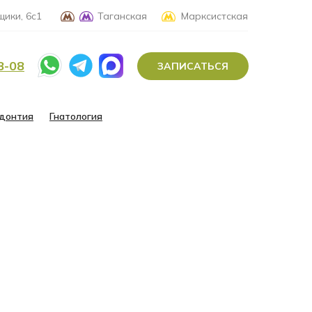
ики, 6с1
Таганская
Марксистская
8-08
ЗАПИСАТЬСЯ
донтия
Гнатология