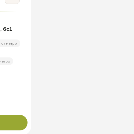
, 6с1
 от метро
 метро