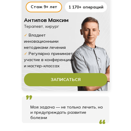
Стаж 9+ лет
1 170+ операций
Антипов Максим
Терапевт, хирург
✓
Владеет
инновационными
методиками лечения
✓
Регулярно принимает
участие в конференциях
Виктория
Екатерина К.
и мастер-классах
ЗАПИСАТЬСЯ
Отличная клиника, супер отлаженная команда профессионалов, начиная с ресепшн и заканчивая ассистентами, я уж не говорю о врачах, врачи подобраны с учётом всех направлений и работают реально в команде! В клинике современное отличное оборудование (плавали - знаем, есть с чем сравнить ), отличные материалы, быстрый качественный результат. Пришла по рекомендации к доктору Мартиросу Робертовичу, отличный врач, с золотыми руками и ювелирной работой, рекомендую всем кто ещё сомневается и ищет свою клинику!
Клиника уютная, просторная, улыбчивый и отзывчивый персонал. Очень комфортное лечение, профессиональные специалисты. Стоит отметить хорошее оборудование, качественные материалы и работу!!! В
Моя задача — не только лечить, но
и предупреждать развитие
болезни