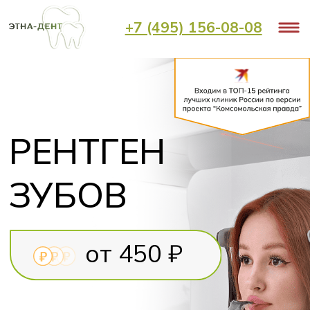
+7 (495) 156-08-08
Главная
Услуги
Терапия
Рентген зубов
/
/
/
РЕНТГЕН
ЗУБОВ
от 450 ₽
Безопасная и комфортная
диагностика
Результаты в
течение 15 минут
Моментальный вывод