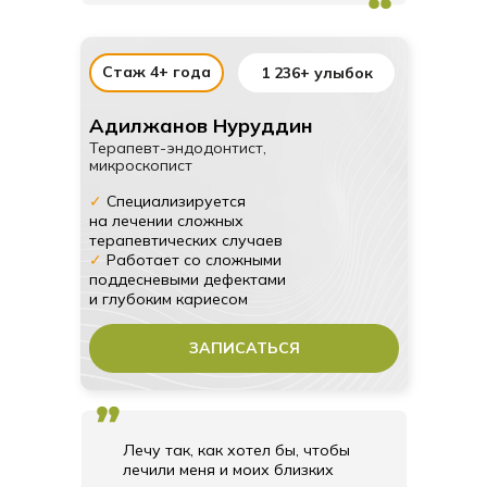
Удобный график
Стаж 4+ года
1 236+ улыбок
Индивидуальный подход
к каждому
Адилжанов Нуруддин
Терапевт-эндодонтист,
микроскопист
✓
Специализируется
на лечении сложных
терапевтических случаев
✓
Работает со сложными
поддесневыми дефектами
и глубоким кариесом
ЗАПИСАТЬСЯ
НАША МИССИЯ
Больше здоровых красивых
Лечу так, как хотел бы, чтобы
улыбок на улицах Москвы!
лечили меня и моих близких