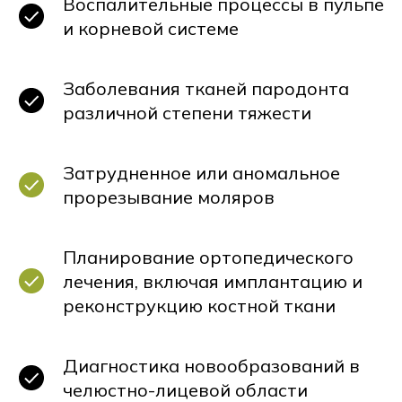
Воспалительные процессы в пульпе
клинических случаях проведение
и корневой системе
повторных снимков (от 2 до 3)
требуется для мониторинга
динамики лечения
Заболевания тканей пародонта
и предупреждения осложнений.
различной степени тяжести
Затрудненное или аномальное
прорезывание моляров
Планирование ортопедического
лечения, включая имплантацию и
реконструкцию костной ткани
Диагностика новообразований в
челюстно-лицевой области