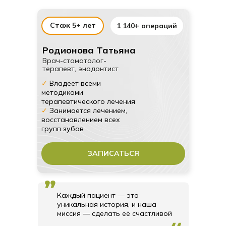
Стаж 5+ лет
1 140+ операций
Стоматологическая
Родионова Татьяна
Врач-стоматолог-
клиника «Этна-Дент»
терапевт, энодонтист
на Таганской
✓
Владеет всеми
методиками
терапевтического лечения
✓
Занимается лечением,
восстановлением всех
Клиника «Этна-Дент – это место
групп зубов
сочетания профессиональных
стоматологических услуг, честной
ЗАПИСАТЬСЯ
цены, опыта специалистов, и
комфорта при процедурах.
Каждый пациент — это
уникальная история, и наша
Высокие стандарты работы
миссия — сделать её счастливой