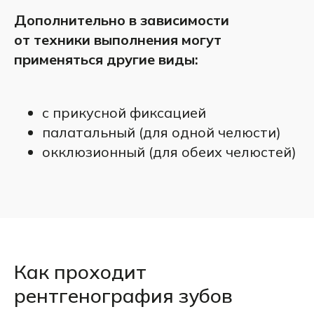
Дополнительно в зависимости
от техники выполнения могут
применяться другие виды:
с прикусной фиксацией
палатальный (для одной челюсти)
Готовые снимки врач изучает
окклюзионный (для обеих челюстей)
и пишет заключение примерно
15−20 минут. Цена зависит
от типа рентгена — прицельный
(один зуб), панорамный (вся
челюсть) или 3D стоят по-
разному.
Как проходит
рентгенография зубов