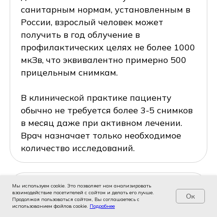
санитарным нормам, установленным в
России, взрослый человек может
получить в год облучение в
профилактических целях не более 1000
мкЗв, что эквивалентно примерно 500
прицельным снимкам.
В клинической практике пациенту
обычно не требуется более 3-5 снимков
в месяц даже при активном лечении.
Врач назначает только необходимое
количество исследований.
Вопрос
Мы используем cookie. Это позволяет нам анализировать
взаимодействие посетителей с сайтом и делать его лучше.
Ок
Продолжая пользоваться сайтом, Вы соглашаетесь с
Плюсы и минусы методики
использованием файлов cookie.
Услуги
Цены
Подробнее
Записаться
Контакты
Врачи