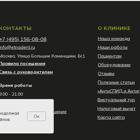
КОНТАКТЫ
О КЛИНИКЕ
Наша команда
+7 (495) 156-08-08
info@etnadent.ru
Наши работы
Москва, Улица Большие Каменщики, 6с1
Пациентам
Правила посещения
Оборудование
Связь с руководителем
Отзывы
Полезные статьи
Время работы
«АнтиСПИД и Антиг
9:00 - 21:00
Виртуальный тур
Без выходных
Налоговый вычет
Пользовательское соглашение
Продолжая
Ок
Карта сайта
айлов
Перечень мероприятий
Сводная ведомость