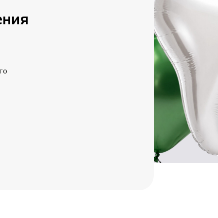
ения
го