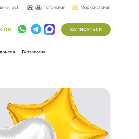
ики, 6с1
Таганская
Марксистская
8-08
ЗАПИСАТЬСЯ
донтия
Гнатология