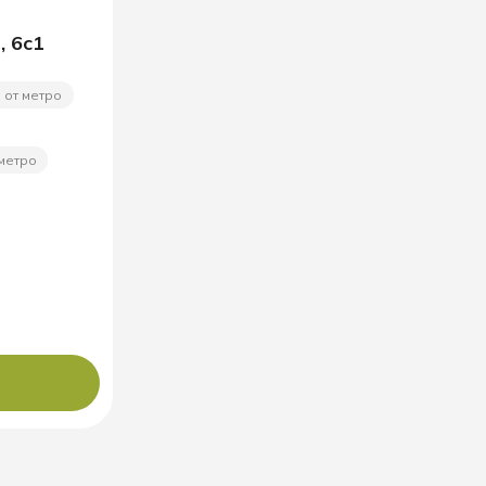
, 6с1
 от метро
 метро