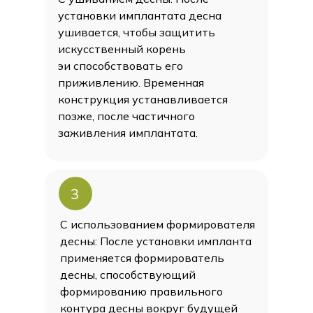
формирователь десны
установки имплантата десна
металлокерамическая
коронка
ушивается, чтобы защитить
искусственный корень
абатмент
эи способствовать его
приживлению. Временная
конструкция устанавливается
позже, после частичного
имплант
коронка
заживления имплантата.
97 000 ₽
Цена под ключ
3
ЗАБРОНИРОВАТЬ ЦЕНУ
С использованием формирователя
десны: После установки импланта
БИЗНЕС
ПОПУЛЯРНО
применяется формирователь
десны, способствующий
MEDENTIKA
формированию правильного
контура десны вокруг будущей