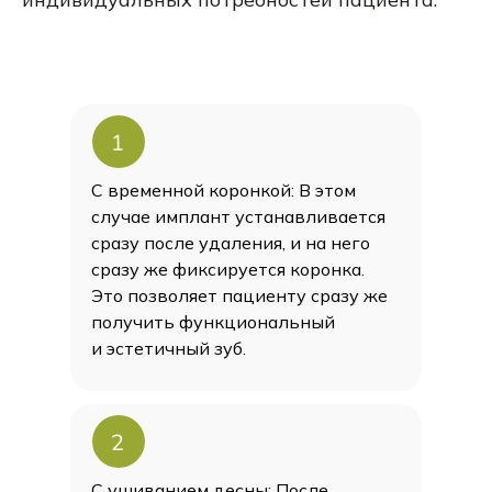
1
С временной коронкой: В этом
случае имплант устанавливается
сразу после удаления, и на него
сразу же фиксируется коронка.
Это позволяет пациенту сразу же
получить функциональный
БЮДЖЕТ
и эстетичный зуб.
MEDENTIKA
2
54 000 ₽
65 000 ₽
имплант
С ушиванием десны: После