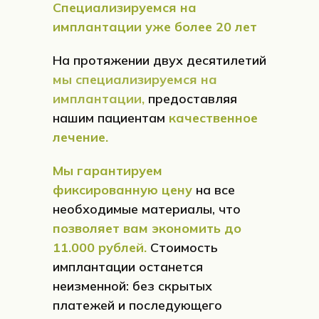
Специализируемся на
73 000 ₽
82 000 ₽
имплантации уже более 20 лет
имплант
На протяжении двух десятилетий
формирователь десны
мы специализируемся на
циркониевая
коронка
имплантации,
предоставляя
абатмент
нашим пациентам
качественное
лечение.
Мы гарантируем
имплант
коронка
фиксированную цену
на все
необходимые материалы, что
125 000 ₽
Цена под ключ
позволяет вам экономить до
11.000 рублей.
Стоимость
ЗАБРОНИРОВАТЬ ЦЕНУ
имплантации останется
неизменной: без скрытых
платежей и последующего