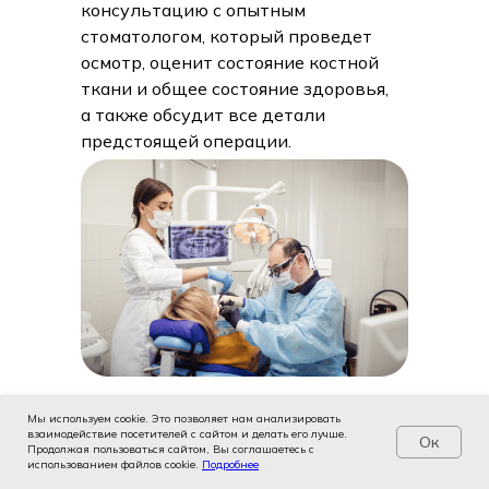
консультацию с опытным
стоматологом, который проведет
осмотр, оценит состояние костной
ткани и общее состояние здоровья,
а также обсудит все детали
предстоящей операции.
Мы используем cookie. Это позволяет нам анализировать
Для точного планирования могут
взаимодействие посетителей с сайтом и делать его лучше.
Ок
потребоваться рентгеновские
Продолжая пользоваться сайтом, Вы соглашаетесь с
использованием файлов cookie.
Услуги
Цены
Подробнее
Записаться
Контакты
Врачи
снимки, компьютерная томография