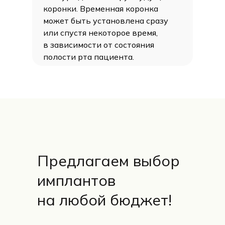
54 000 ₽
65 000 ₽
имплант
коронки. Временная коронка
может быть установлена сразу
формирователь десны
или спустя некоторое время,
циркониевая
коронка
в зависимости от состояния
абатмент
полости рта пациента.
имплант
коронка
99 000 ₽
Цена под ключ
Предлагаем выбор
ЗАБРОНИРОВАТЬ ЦЕНУ
имплантов
ПРЕМИУМ
на любой бюджет!
STRAUMANN