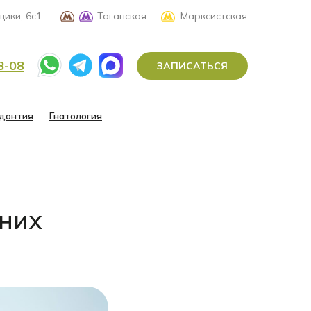
ики, 6с1
Таганская
Марксистская
8-08
ЗАПИСАТЬСЯ
донтия
Гнатология
шних