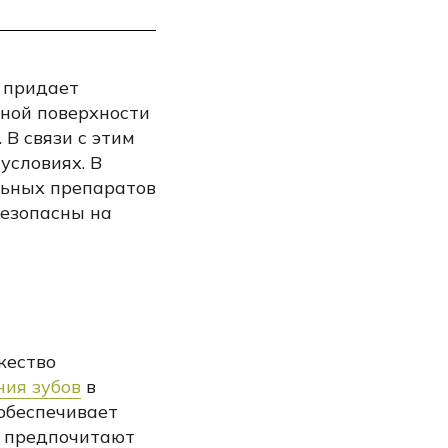
 придает
бной поверхности
 В связи с этим
условиях. В
льных препаратов
безопасны на
жество
ния зубов
в
 обеспечивает
и предпочитают