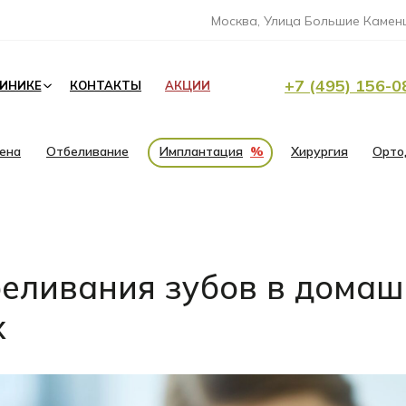
Москва, Улица Большие Каменщ
+7 (495) 156-0
ЛИНИКЕ
КОНТАКТЫ
АКЦИИ
иена
Отбеливание
Имплантация
%
Хирургия
Орто
беливания зубов в дома
х