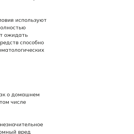
ловия используют
полностью
ит ожидать
редств способно
томатологических
ак о домашнем
 том числе
 незначительное
ромный вред