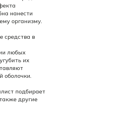
ффекта
бна нанести
ему организму.
е средства в
ии любых
угубить их
ставляют
й оболочки.
алист подбирает
также другие