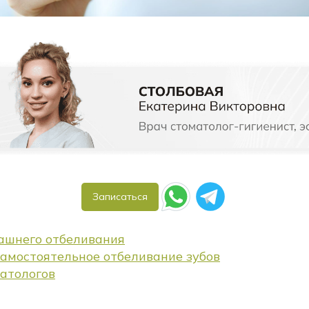
Записаться
ашнего отбеливания
самостоятельное отбеливание зубов
атологов