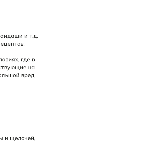
рандаши и т.д.
рецептов.
овиях, где в
йствующие на
большой вред
ы и щелочей,