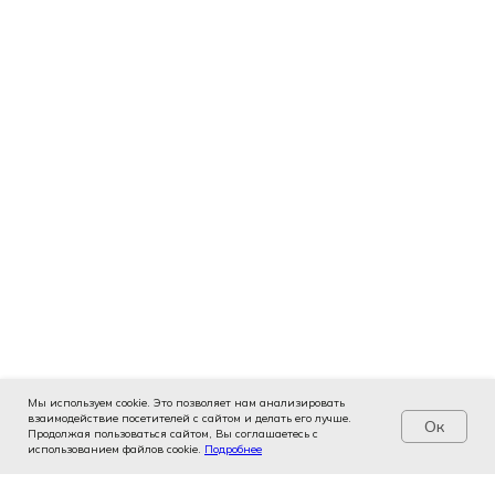
Мы используем cookie. Это позволяет нам анализировать
взаимодействие посетителей с сайтом и делать его лучше.
Ок
Продолжая пользоваться сайтом, Вы соглашаетесь с
использованием файлов cookie.
Услуги
Цены
Подробнее
Записаться
Контакты
Врачи