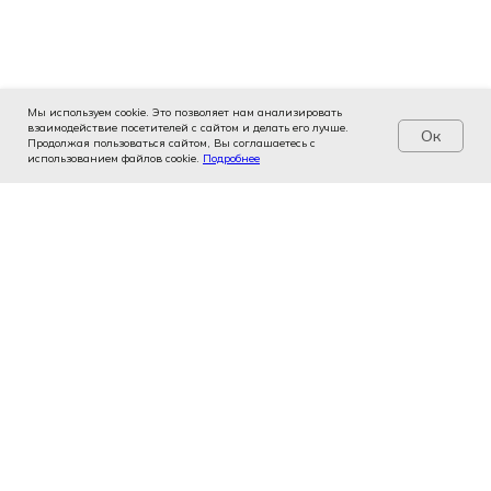
Мы используем cookie. Это позволяет нам анализировать
взаимодействие посетителей с сайтом и делать его лучше.
Ок
Продолжая пользоваться сайтом, Вы соглашаетесь с
использованием файлов cookie.
Услуги
Цены
Подробнее
Записаться
Контакты
Врачи