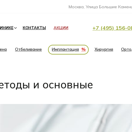
Москва, Улица Большие Каменщ
+7 (495) 156-0
ЛИНИКЕ
КОНТАКТЫ
АКЦИИ
иена
Отбеливание
Имплантация
%
Хирургия
Орто
етоды и основные