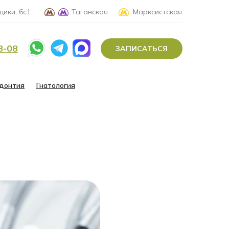
ики, 6с1
Таганская
Марксистская
8-08
ЗАПИСАТЬСЯ
донтия
Гнатология