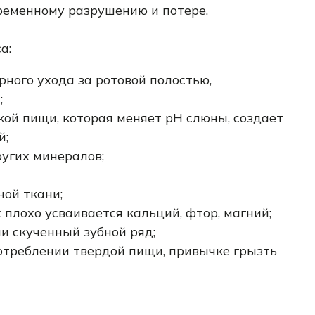
ременному разрушению и потере.
а:
рного ухода за ротовой полостью,
;
дкой пищи, которая меняет pH слюны, создает
й;
ругих минералов;
ной ткани;
 плохо усваивается кальций, фтор, магний;
и скученный зубной ряд;
отреблении твердой пищи, привычке грызть