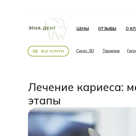
ЦЕНЫ
ОТЗЫВЫ
О К
Cerec 3D
Терапия
Гиг
ВСЕ УСЛУГИ
Лечение кариеса: м
этапы