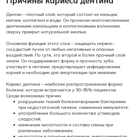
Причины кариеса дентина
Дентин – плотный слой, который состоит из кальция,
магния, коллагена и воды. Он пронизан многочисленными
дентинными канальцами и коллагеновыми волокнами,
сверху прикрыт натуральной эмалью.
Основная функция этого слоя – защищать нервно-
сосудистый пучок от любых негативных и опасных
воздействий. По сути, это второй и более прочный слой
эмали. Он поддерживает форму и прочность зуба,
участвует в питании, предотвращает инфицирование
корней и необходим для амортизации при жевании.
Кариес дентина – наиболее распространенная форма
болезни, которая встречается у 90−95% пациентов.
Среди возможных причин:
разрушение тканей болезнетворными бактериями
при недостаточной гигиене, сниженном иммунитете;
употребление большого количества углеводов,
сладостей;
изменение кислотности и состава слюны при
различных заболеваниях;
недостаток в рационе витаминов, микроэлементов,