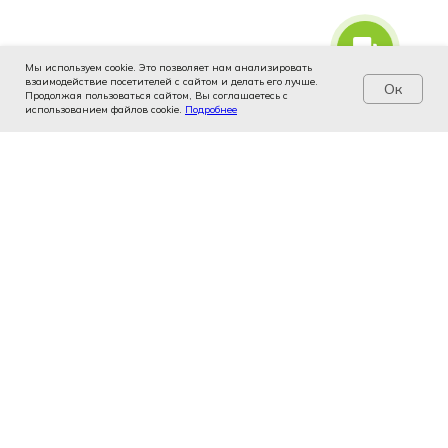
Мы используем cookie. Это позволяет нам анализировать
взаимодействие посетителей с сайтом и делать его лучше.
Ок
Продолжая пользоваться сайтом, Вы соглашаетесь с
использованием файлов cookie.
Услуги
Цены
Подробнее
Записаться
Контакты
Врачи