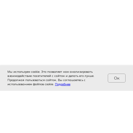
Мы используем cookie. Это позволяет нам анализировать
взаимодействие посетителей с сайтом и делать его лучше.
Ок
Продолжая пользоваться сайтом, Вы соглашаетесь с
использованием файлов cookie.
Услуги
Цены
Подробнее
Записаться
Контакты
Врачи