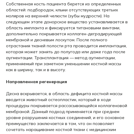
Собственная кость пациента берется из определенных
областей: подбородок, клыки отсутствующих третьих
моляров на верхней челюсти (зубы мудрости). На
следующем этапе донорское вещество устанавливается в
область импланта и фиксируется титановыми винтами,
дополнительно покрывается коллаген-деградирующей
мембраной и десневым лоскутом. После полного
отрастания тканей полости рта проводится имплантация,
которая может занять до полугода или даже года после
аугментации. Трансплантация — метод аугментации,
применяемый при заметном уменьшении костной массы
как в ширину, так и в высоту.
Направленная регенерация
Десна вскрывается, в область дефицита костной массы
вводится животный остеопластик, который в ходе
процедуры покрывается рассасывающейся коллагеновой
мембраной. Данный подход применяется при среднем
уровне разрушения костных соединений, и его основное
преимущество заключается в том, что он позволяет
сочетать наращивание костной ткани с медицинским