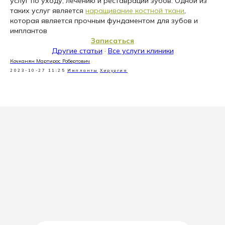
услуг по уходу, лечению и реставрации зубов. Одной из
таких услуг является
наращивание костной ткани
,
которая является прочным фундаментом для зубов и
имплантов
Записаться
Другие статьи
·
Все услуги клиники
Кочканян Мартирос Робертович
2023-10-27 11:25
Импланты
Хирургия