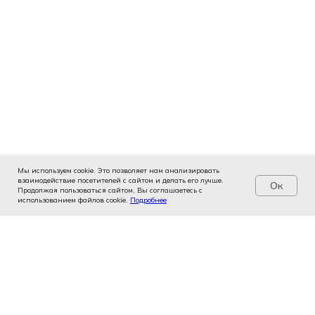
Мы используем cookie. Это позволяет нам анализировать
взаимодействие посетителей с сайтом и делать его лучше.
Ок
Продолжая пользоваться сайтом, Вы соглашаетесь с
использованием файлов cookie.
Услуги
Цены
Подробнее
Записаться
Контакты
Врачи