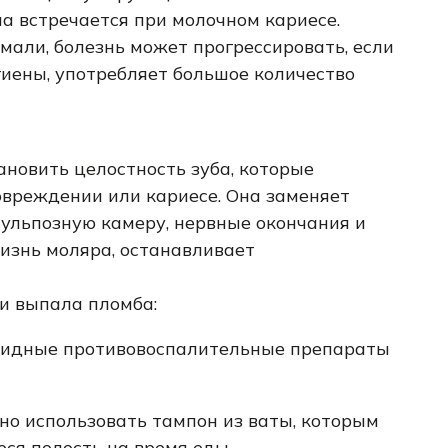
а встречается при молочном кариесе.
мали, болезнь может прогрессировать, если
иены, употребляет большое количество
ановить целостность зуба, которые
овреждении или кариесе. Она заменяет
пульпозную камеру, нервные окончания и
изнь моляра, останавливает
ли выпала пломба:
роидные противовоспалительные препараты
но использовать тампон из ваты, которым
ся полость на время еды.