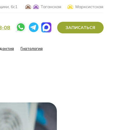
ики, 6с1
Таганская
Марксистская
8-08
ЗАПИСАТЬСЯ
донтия
Гнатология