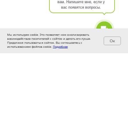
вам. Напишите мне, если у
вас появятся вопросы.
Мы используем cookie. Это позволяет нам анализировать
взаимодействие посетителей с сайтом и делать его лучше.
Ок
Продолжая пользоваться сайтом, Вы соглашаетесь с
использованием файлов cookie.
Услуги
Цены
Подробнее
Записаться
Контакты
Врачи