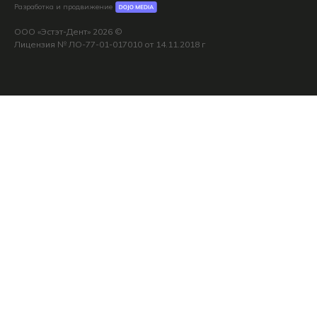
Разработка и продвижение
ООО «Эстэт-Дент» 2026 ©
Лицензия № ЛО-77-01-017010 от 14.11.2018 г