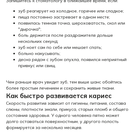
Запишитесь к стоматологу в ближайшее время, если:
зуб реагирует на холодное, горячее или сладкое;
пища постоянно застревает в одном месте;
появилась темная точка, шероховатость, скол или
"дырочка";
боль держится после раздражителя дольше
нескольких секунд;
зуб ноет сам по себе или мешает спать;
больно накусывать;
десна рядом с зубом опухла, появился неприятный
привкус или свищ.
Чем раньше врач увидит зуб, тем выше шанс обойтись
более простым лечением и сохранить живые ткани.
Как быстро развивается кариес
Скорость развития зависит от гигиены, питания, состава
слюны, плотности эмали, прикуса, старых пломб и общего
состояния здоровья. У одного человека пятно может
долго оставаться поверхностным, у другого полость
формируется за несколько месяцев.