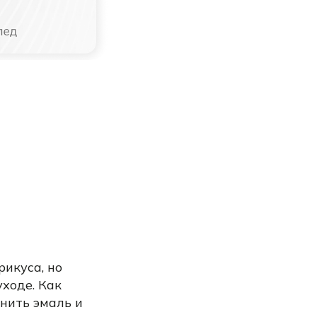
икуса, но
ходе. Как
анить эмаль и