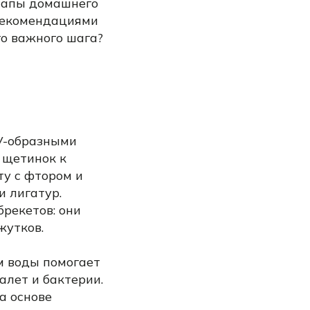
этапы домашнего
рекомендациями
го важного шага?
 V-образными
 щетинок к
ту с фтором и
 лигатур.
рекетов: они
жутков.
м воды помогает
алет и бактерии.
а основе