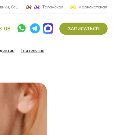
ики, 6с1
Таганская
Марксистская
8-08
ЗАПИСАТЬСЯ
донтия
Гнатология