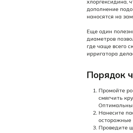
хлоргексидина, ч
дополнение подо
наносятся на за
Еще один полезн
диаметров позво
где чаще всего с
ирригатора дела
Порядок ч
Промойте ро
смягчить кр
Оптимальный
Нанесите пас
осторожные 
Проведите щ