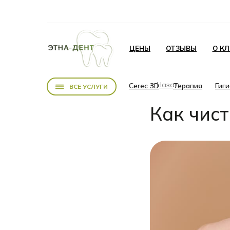
ЦЕНЫ
ОТЗЫВЫ
О К
< Назад
Cerec 3D
Терапия
Гиг
ВСЕ УСЛУГИ
Как чист