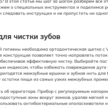
а? В этой статье мы шаг за шагом разберем все 
ажем о специальных инструментах и поделимся 
к следовать инструкции и не пропустить ни одно
для чистки зубов
й гигиены необходима ортодонтическая щетка с
я конструкция позволяет точно направлять поток
 обеспечивая эффективную чистку. Выбирайте пас
ым индексом, чтобы избежать повреждения дуги и
ригодятся межзубные ершики и зубная нить для б
 остатки пищи из самых узких межзубных проме
ть об ирригаторе. Прибор с регулируемым напоро
одоступные зоны вокруг замков, удаляя мягкий н
ользовать антибактериальные ополаскиватели н