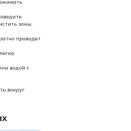
нажимать
роведите
истить зоны,
уратно проводят
легка
ли водой с
ть вокруг
ах