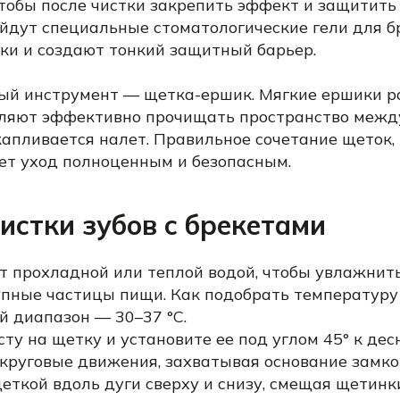
тобы после чистки закрепить эффект и защитить
йдут специальные стоматологические гели для б
мки и создают тонкий защитный барьер.
ый инструмент — щетка-ершик. Мягкие ершики 
ляют эффективно прочищать пространство между 
капливается налет. Правильное сочетание щеток, 
ет уход полноценным и безопасным.
истки зубов с брекетами
т прохладной или теплой водой, чтобы увлажнит
упные частицы пищи. Как подобрать температуру
 диапазон — 30–37 °C.
ту на щетку и установите ее под углом 45° к дес
круговые движения, захватывая основание замко
еткой вдоль дуги сверху и снизу, смещая щетинки