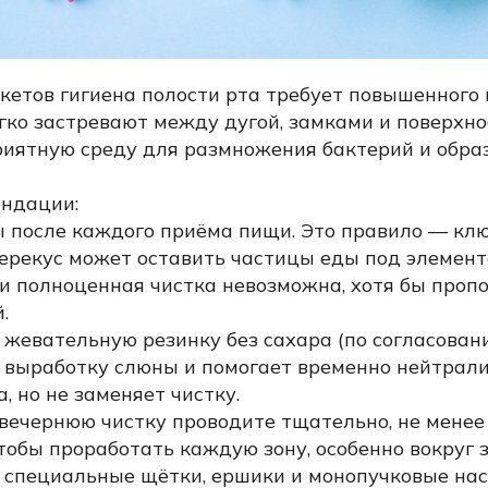
кетов гигиена полости рта требует повышенного 
гко застревают между дугой, замками и поверхно
риятную среду для размножения бактерий и обра
ндации:
ы после каждого приёма пищи. Это правило — кл
ерекус может оставить частицы еды под элемент
ли полноценная чистка невозможна, хотя бы проп
.
 жевательную резинку без сахара (по согласовани
 выработку слюны и помогает временно нейтрал
а, но не заменяет чистку.
вечернюю чистку проводите тщательно, не менее
тобы проработать каждую зону, особенно вокруг з
 специальные щётки, ершики и монопучковые нас