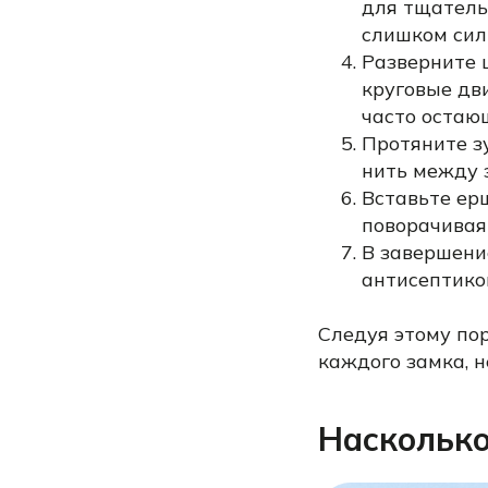
для тщатель
слишком силь
Разверните 
круговые дви
часто остаю
Протяните з
нить между з
Вставьте ер
поворачивая
В завершени
антисептико
Следуя этому пор
каждого замка, н
Насколько