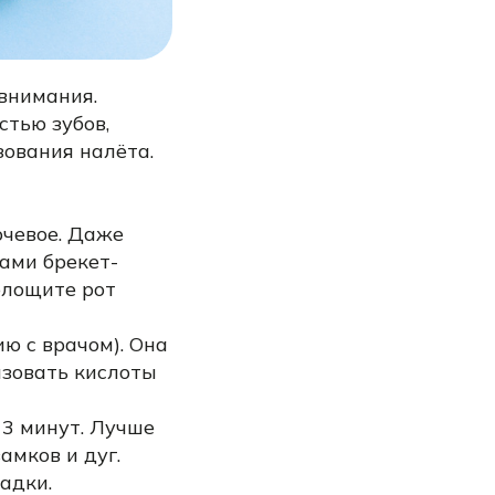
внимания.
стью зубов,
зования налёта.
ючевое. Даже
ами брекет-
олощите рот
ю с врачом). Она
изовать кислоты
 3 минут. Лучше
амков и дуг.
адки.