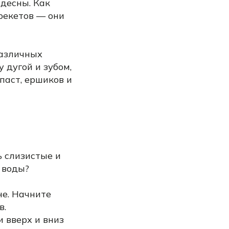
 десны. Как
рекетов — они
различных
дугой и зубом,
паст, ершиков и
ь слизистые и
 воды?
не. Начните
в.
 вверх и вниз