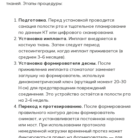
тканей. Этапы процедуры:
Подготовка.
Перед установкой проводится
санация полости рта и тщательное планирование
по данным КТ или цифрового сканирования.
Установка импланта.
Имплант внедряется в
костную ткань. Затем следует период
остеоинтеграции, когда имплант приживается (в
среднем 3–6 месяцев).
Установка формирователя десны.
После
приживления импланта стоматолог заменяет
заглушку на формирователь, используя
динамометрический ключ (крутящий момент 20–30
Н·см) для предотвращения повреждений
соединения. Это устройство остаётся в полости рта
на 2–6 недель.
Переход к протезированию.
После формирования
правильного контура десны формирователь
снимают, и устанавливается постоянная коронка
или мост. При использовании протокола
немедленной нагрузки временный протез может
фиксироваться прямо на формирователь — для