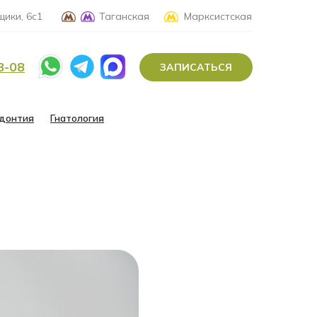
ики, 6с1
Таганская
Марксистская
8-08
ЗАПИСАТЬСЯ
донтия
Гнатология