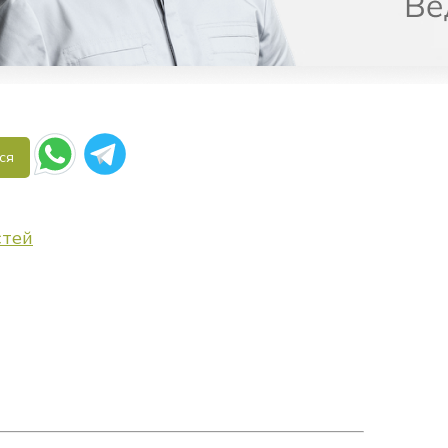
ся
стей