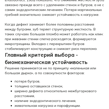
Endodontics, 1989) показало, что снижение жесткости зуба
связано прежде всего с удалением стенок и бугров, а не с
самим эндодонтическим лечением. Потеря маргинальных
гребней значительно снижает устойчивость к нагрузке.
Когда дефект занимает более половины расстояния
между буграми, зуб теряет структурную жесткость. В
таких случаях большая пломба может работать как клин:
при жевании стенки слегка расходятся, формируются
микротрещины. Вкладка с перекрытием бугров
стабилизирует конструкцию и снижает риск перелома.
Главный критерий выбора -
биомеханическая устойчивость
Решение принимается не по принципу «маленькая или
большая дырка», а по совокупности факторов:
потеря бугров,
толщина оставшихся стенок,
ширина дефекта относительно межбугоркового
расстояния,
наличие эндодонтического лечения,
жевательная нагрузка и парафункции.