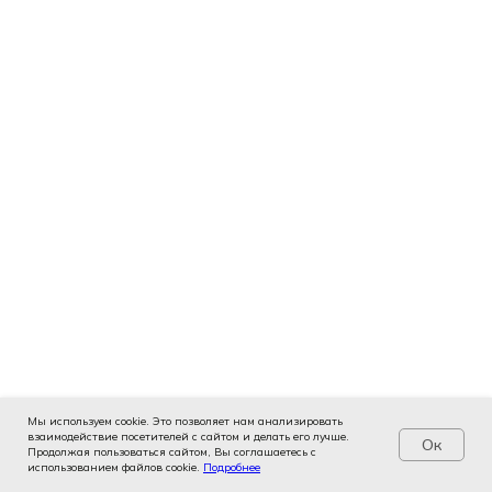
Мы используем cookie. Это позволяет нам анализировать
взаимодействие посетителей с сайтом и делать его лучше.
Имплантация нижних зубов
Ок
Продолжая пользоваться сайтом, Вы соглашаетесь с
использованием файлов cookie.
Услуги
Цены
Подробнее
Записаться
Контакты
Врачи