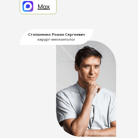
Max
Степаненко Роман Сергеевич
хирург-имплантолог