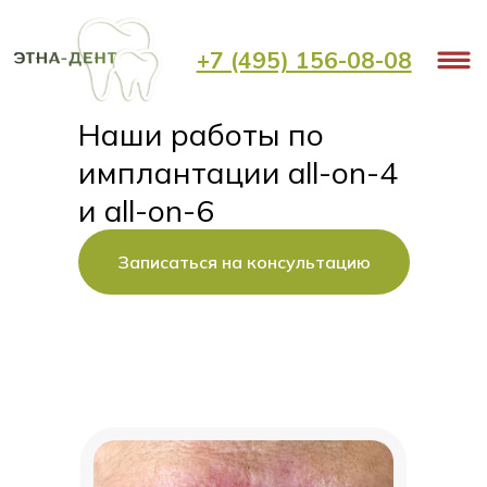
Главная
О клинике
Наши работы
/
/
/
Наши работы по имплантации all-on-4 и all-on-6
+7 (495) 156-08-08
Наши работы по
имплантации all-on-4
и all-on-6
Записаться на консультацию