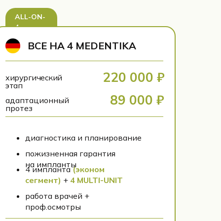
ALL-ON-
4
ВСЕ НА 4 MEDENTIKA
220 000 ₽
хирургический
этап
89 000 ₽
адаптационный
протез
диагностика и планирование
пожизненная гарантия
на импланты
4 импланта
(эконом
сегмент)
+
4 MULTI-UNIT
работа врачей +
проф.осмотры