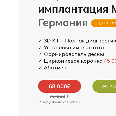
имплантация M
Германия
ПОД КЛЮЧ
✓ 3D КТ + Полная диагности
✓ Установка имплантата
✓ Формирователь десны
✓ Циркониевая коронка
45 0
✓ Абатмент
68 000₽
ЗАПИС
72 000
₽
* хирургическая часть