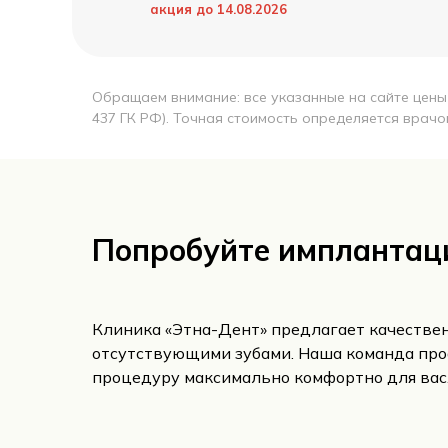
акция до 14.08.2026
Обращаем внимание: все указанные на сайте цены
437 ГК РФ). Точная стоимость определяется врачо
Попробуйте имплантаци
Клиника «Этна-Дент» предлагает качествен
отсутствующими зубами. Наша команда про
процедуру максимально комфортно для вас