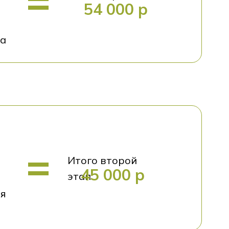
54 000 р
а
Итого второй
45 000 р
этап
я