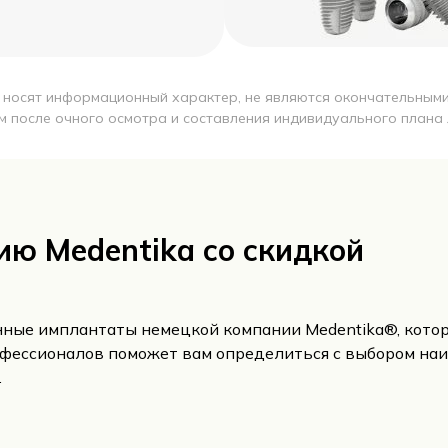
 носят информационный характер, не являются окончательными 
м после очного осмотра и составления индивидуального плана 
ю Medentika со скидкой
ные имплантаты немецкой компании Medentika®, котор
фессионалов поможет вам определиться с выбором наи
.