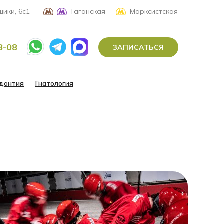
ики, 6с1
Таганская
Марксистская
8-08
ЗАПИСАТЬСЯ
донтия
Гнатология