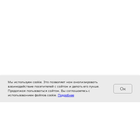
Мы используем cookie. Это позволяет нам анализировать
взаимодействие посетителей с сайтом и делать его лучше.
Ок
Продолжая пользоваться сайтом, Вы соглашаетесь с
использованием файлов cookie.
Услуги
Цены
Подробнее
Записаться
Контакты
Врачи