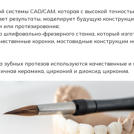
й системы CAD/CAM, которая с высокой точност
ает результаты, моделирует будущую конструкц
 или протезирования;
о шлифовально-фрезерного станка, который изго
ачественные коронки, мостовидные конструкции н
а зубных протезов используются качественные и
тичная керамика, цирконий и диоксид циркония.