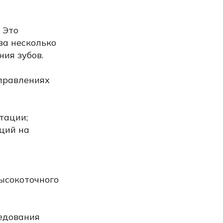
 Это
за несколько
ния зубов.
аправлениях
тации;
кций на
высокоточного
едования