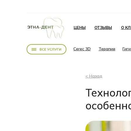
ЦЕНЫ
ОТЗЫВЫ
О К
Cerec 3D
Терапия
Гиг
ВСЕ УСЛУГИ
< Назад
Техноло
особенн