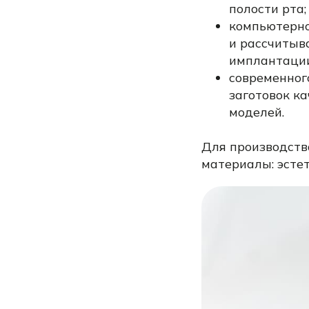
полости рта;
компьютерно
и рассчитыв
имплантации
современног
заготовок к
моделей.
Для производств
материалы: эсте