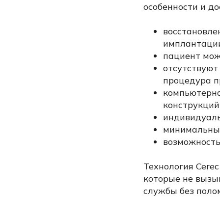
особенности и до
восстановле
имплантации
пациент мож
отсутствуют
процедура п
компьютерна
конструкций
индивидуаль
минимальный
возможность
Технология Cere
которые не вызы
службы без поло