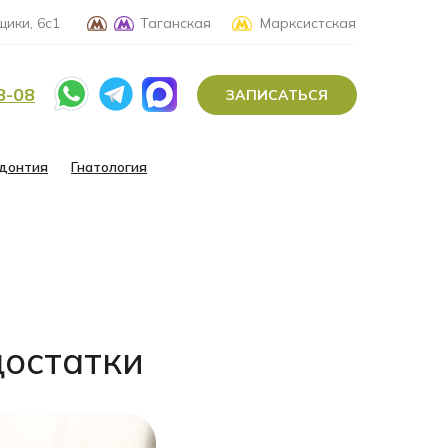
ики, 6с1
Таганская
Марксистская
8-08
ЗАПИСАТЬСЯ
донтия
Гнатология
достатки