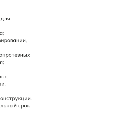
 для
а;
зировании,
бопротезных
я;
га;
и.
конструкции,
ельный срок