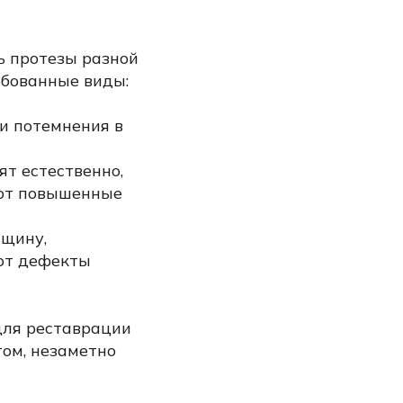
ь протезы разной
ебованные виды:
и потемнения в
ят естественно,
ают повышенные
лщину,
ают дефекты
для реставрации
том, незаметно