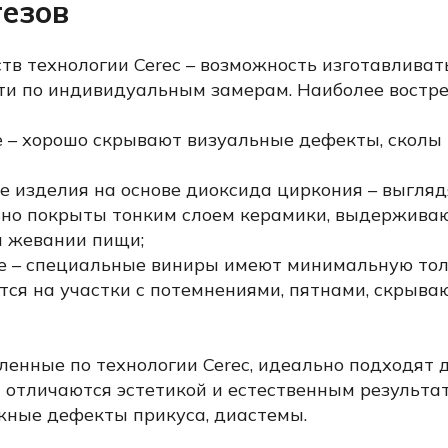
езов
тв технологии Cerec – возможность изготавливат
ти по индивидуальным замерам. Наиболее востр
 – хорошо скрывают визуальные дефекты, сколы 
е изделия на основе диоксида циркония – выгляд
но покрыты тонким слоем керамики, выдержив
и жевании пищи;
е – специальные виниры имеют минимальную то
ся на участки с потемнениями, пятнами, скрыв
ленные по технологии Cerec, идеально подходят 
и отличаются эстетикой и естественным результа
жные дефекты прикуса, диастемы.