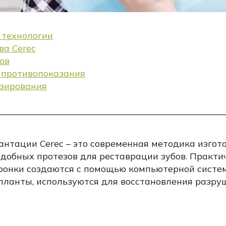
 технологии
а Cerec
ов
 противопоказания
зирования
антации Cerec – это современная методика изгот
удобных протезов для реставрации зубов. Практ
ронки создаются с помощью компьютерной систе
планты, используются для восстановления разр