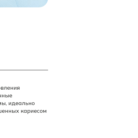
овления
ичные
мы, идеально
ушенных кариесом