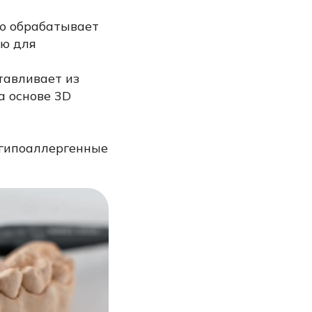
ью обрабатывает
ию для
тавливает из
а основе 3D
 гипоаллергенные