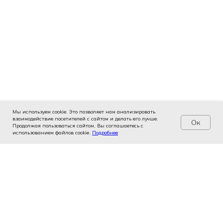
Мы используем cookie. Это позволяет нам анализировать
взаимодействие посетителей с сайтом и делать его лучше.
Ок
Продолжая пользоваться сайтом, Вы соглашаетесь с
использованием файлов cookie.
Услуги
Цены
Подробнее
Записаться
Контакты
Врачи