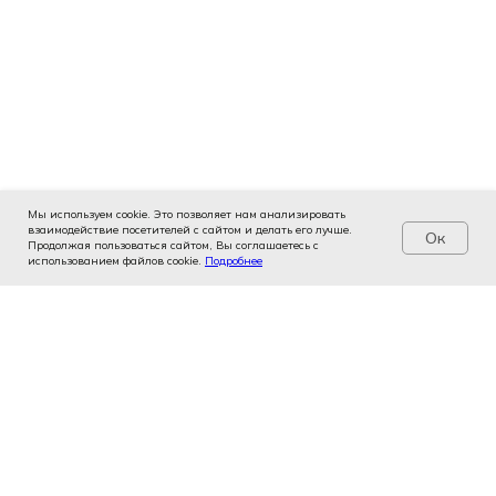
Мы используем cookie. Это позволяет нам анализировать
взаимодействие посетителей с сайтом и делать его лучше.
Ок
Продолжая пользоваться сайтом, Вы соглашаетесь с
использованием файлов cookie.
Услуги
Цены
Подробнее
Записаться
Контакты
Врачи