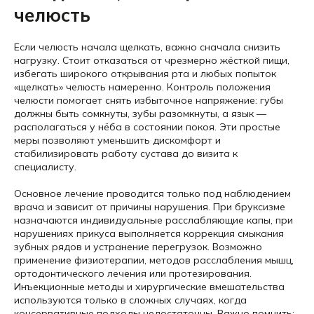
челюсть
Если челюсть начала щелкать, важно сначала снизить
нагрузку. Стоит отказаться от чрезмерно жёсткой пищи,
избегать широкого открывания рта и любых попыток
«щелкать» челюсть намеренно. Контроль положения
челюсти помогает снять избыточное напряжение: губы
должны быть сомкнуты, зубы разомкнуты, а язык —
располагаться у нёба в состоянии покоя. Эти простые
меры позволяют уменьшить дискомфорт и
стабилизировать работу сустава до визита к
специалисту.
Основное лечение проводится только под наблюдением
врача и зависит от причины нарушения. При бруксизме
назначаются индивидуальные расслабляющие капы, при
нарушениях прикуса выполняется коррекция смыкания
зубных рядов и устранение перегрузок. Возможно
применение физиотерапии, методов расслабления мышц,
ортодонтического лечения или протезирования.
Инъекционные методы и хирургические вмешательства
используются только в сложных случаях, когда
консервативные подходы недостаточны. Важно помнить: