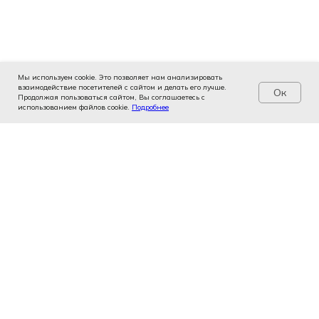
Мы используем cookie. Это позволяет нам анализировать
взаимодействие посетителей с сайтом и делать его лучше.
Ок
Продолжая пользоваться сайтом, Вы соглашаетесь с
использованием файлов cookie.
Услуги
Цены
Подробнее
Записаться
Контакты
Врачи