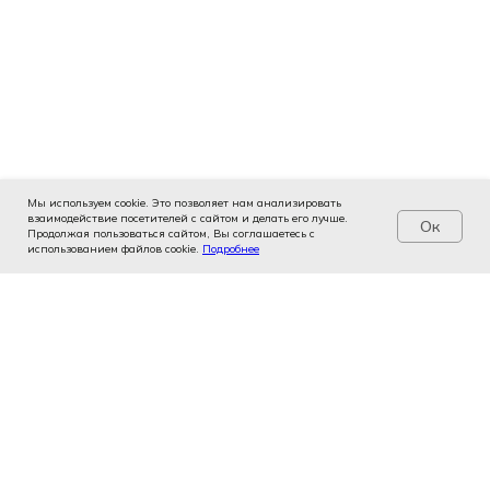
Мы используем cookie. Это позволяет нам анализировать
взаимодействие посетителей с сайтом и делать его лучше.
Ок
Продолжая пользоваться сайтом, Вы соглашаетесь с
использованием файлов cookie.
Услуги
Цены
Подробнее
Записаться
Контакты
Врачи