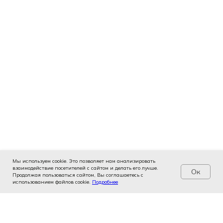
Мы используем cookie. Это позволяет нам анализировать
взаимодействие посетителей с сайтом и делать его лучше.
Ок
Продолжая пользоваться сайтом, Вы соглашаетесь с
использованием файлов cookie.
Услуги
Цены
Подробнее
Записаться
Контакты
Врачи