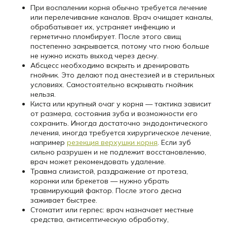
При воспалении корня обычно требуется лечение
или перелечивание каналов. Врач очищает каналы,
обрабатывает их, устраняет инфекцию и
герметично пломбирует. После этого свищ
постепенно закрывается, потому что гною больше
не нужно искать выход через десну.
Абсцесс необходимо вскрыть и дренировать
гнойник. Это делают под анестезией и в стерильных
условиях. Самостоятельно вскрывать гнойник
нельзя.
Киста или крупный очаг у корня — тактика зависит
от размера, состояния зуба и возможности его
сохранить. Иногда достаточно эндодонтического
лечения, иногда требуется хирургическое лечение,
например
резекция верхушки корня
. Если зуб
сильно разрушен и не подлежит восстановлению,
врач может рекомендовать удаление.
Травма слизистой, раздражение от протеза,
коронки или брекетов — нужно убрать
травмирующий фактор. После этого десна
заживает быстрее.
Стоматит или герпес: врач назначает местные
средства, антисептическую обработку,