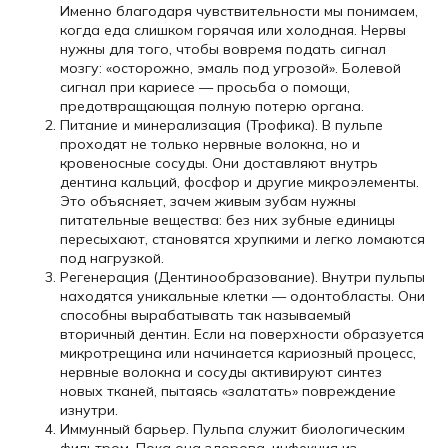
Именно благодаря чувствительности мы понимаем,
когда еда слишком горячая или холодная. Нервы
нужны для того, чтобы вовремя подать сигнал
мозгу: «осторожно, эмаль под угрозой». Болевой
сигнал при кариесе — просьба о помощи,
предотвращающая полную потерю органа.
Питание и минерализация (Трофика). В пульпе
проходят не только нервные волокна, но и
кровеносные сосуды. Они доставляют внутрь
дентина кальций, фосфор и другие микроэлементы.
Это объясняет, зачем живым зубам нужны
питательные вещества: без них зубные единицы
пересыхают, становятся хрупкими и легко ломаются
под нагрузкой.
Регенерация (Дентинообразование). Внутри пульпы
находятся уникальные клетки — одонтобласты. Они
способны вырабатывать так называемый
вторичный дентин. Если на поверхности образуется
микротрещина или начинается кариозный процесс,
нервные волокна и сосуды активируют синтез
новых тканей, пытаясь «залатать» повреждение
изнутри.
Иммунный барьер. Пульпа служит биологическим
фильтром. Пока она здорова, инфекция из