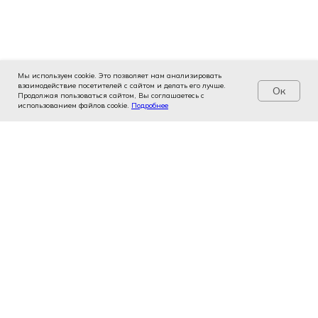
Мы используем cookie. Это позволяет нам анализировать
взаимодействие посетителей с сайтом и делать его лучше.
Ок
Продолжая пользоваться сайтом, Вы соглашаетесь с
использованием файлов cookie.
Услуги
Цены
Подробнее
Записаться
Контакты
Врачи